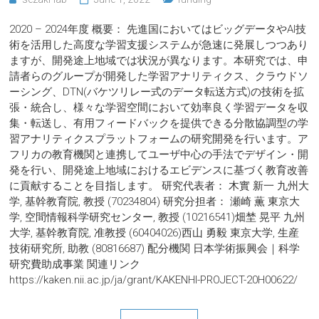
2020 – 2024年度 概要： 先進国においてはビッグデータやAI技
術を活用した高度な学習支援システムが急速に発展しつつあり
ますが、開発途上地域では状況が異なります。本研究では、申
請者らのグループが開発した学習アナリティクス、クラウドソ
ーシング、DTN(バケツリレー式のデータ転送方式)の技術を拡
張・統合し、様々な学習空間において効率良く学習データを収
集・転送し、有用フィードバックを提供できる分散協調型の学
習アナリティクスプラットフォームの研究開発を行います。ア
フリカの教育機関と連携してユーザ中心の手法でデザイン・開
発を行い、開発途上地域におけるエビデンスに基づく教育改善
に貢献することを目指します。 研究代表者： 木實 新一 九州大
学, 基幹教育院, 教授 (70234804) 研究分担者： 瀬崎 薫 東京大
学, 空間情報科学研究センター, 教授 (10216541)畑埜 晃平 九州
大学, 基幹教育院, 准教授 (60404026)西山 勇毅 東京大学, 生産
技術研究所, 助教 (80816687) 配分機関 日本学術振興会｜科学
研究費助成事業 関連リンク
https://kaken.nii.ac.jp/ja/grant/KAKENHI-PROJECT-20H00622/