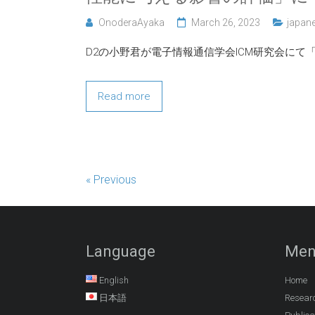
OnoderaAyaka
March 26, 2023
japan
D2の小野君が電子情報通信学会ICM研究会に
Read more
« Previous
Language
Men
English
Home
日本語
Resear