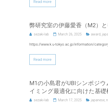
Read more
弊研究室の伊藤愛香（M2）と
sezaki-lab
March 26, 2025
award
,
jap
https://www.k.u-tokyo.ac.jp/information/catego
Read more
M1の小島君がUBIシンポ
イミング最適化に向けた基礎
sezaki-lab
March 17, 2025
japanese
,