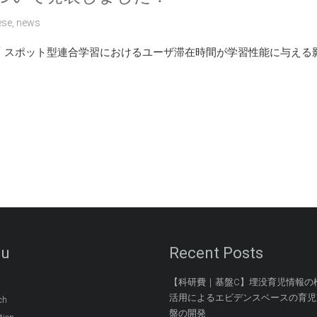
ese
,
news
て「 スポット型連合学習におけるユーザ滞在時間が学習性能に与え
u
Recent Posts
【科研費｜基盤C】埋没育児情報の
活用によるエビデンスベースの育児
ch
盤の開発