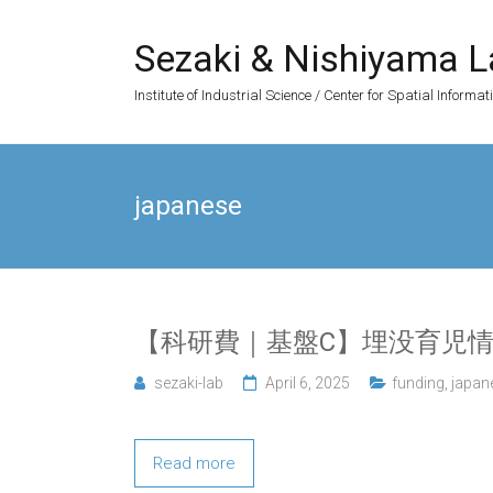
Skip
to
Sezaki & Nishiyama L
content
Institute of Industrial Science / Center for Spatial Informat
japanese
【科研費｜基盤C】埋没育児
sezaki-lab
April 6, 2025
funding
,
japan
Read more