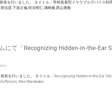
阪)にて発表を行いました。 タイトル：常時装着型イヤラブルデバイ
尾信彦,下坂正倫,田谷昭仁,瀬崎薫,西山勇毅
Recognizing Hidden-in-the-Ear S
news
た。 タイトル：Recognizing Hidden-in-the-Ear Silent Spell
tofferson, Alex Mariakakis