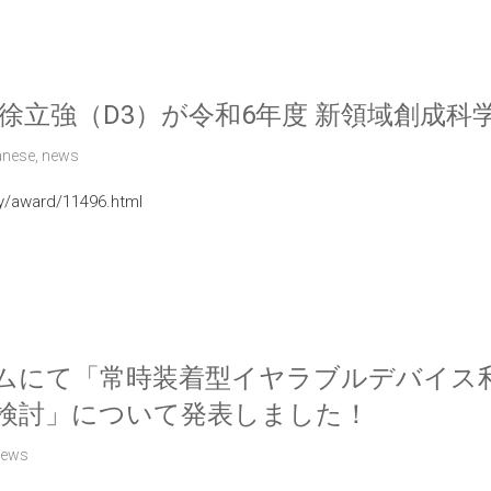
徐立強（D3）が令和6年度 新領域創成
anese
,
news
ry/award/11496.html
ジウムにて「常時装着型イヤラブルデバイ
検討」について発表しました！
news