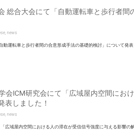
学会 総合大会にて「自動運転車と歩行者間
ese
,
news
「自動運転車と歩行者間の合意形成手法の基礎的検討」について発表
学会ICM研究会にて「広域屋内空間にお
発表しました！
ese
,
news
にて「広域屋内空間における人の滞在が受信信号強度に与える影響の