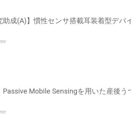
究助成(A)】慣性センサ搭載耳装着型デバ
ese
ssive Mobile Sensingを用いた
ese