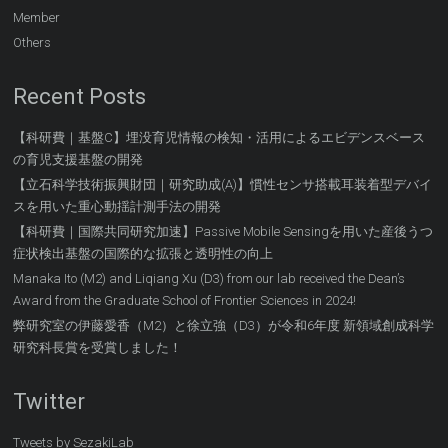
Member
Others
Recent Posts
【科研費｜基盤C】埋没育児情報の検知・活用によるエビデンスベース
の育児支援基盤の開発
【立石科学技術振興財団｜研究助成(A)】慣性センサ搭載耳装着型デバイ
スを用いた重心動揺計測手法の開発
【科研費｜国際共同研究加速】Passive Mobile Sensingを用いた産後うつ
症状検出基盤の国際的な拡張と透明性の向上
Manaka Ito (M2) and Liqiang Xu (D3) from our lab received the Dean’s
Award from the Graduate School of Frontier Sciences in 2024!
弊研究室の伊藤愛香（M2）と徐立強（D3）が令和6年度 新領域創成科学
研究科長賞を受賞しました！
Twitter
Tweets by SezakiLab