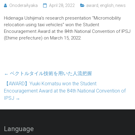
OnoderaAyaka
April 28, 2022
award
,
english
,
news
Hidenaga Ushijima’s research presentation “Micromobility
relocation using taxi vehicles” won the Student
Encouragement Award at the 84th National Convention of IPSJ
(Ehime prefecture) on March 15, 2022.
←
ベクトルタイル技術を用いた人流把握
【AWARD】Yuuki Komatsu won the Student
Encouragement Award at the 84th National Convention of
IPSJ
→
Language