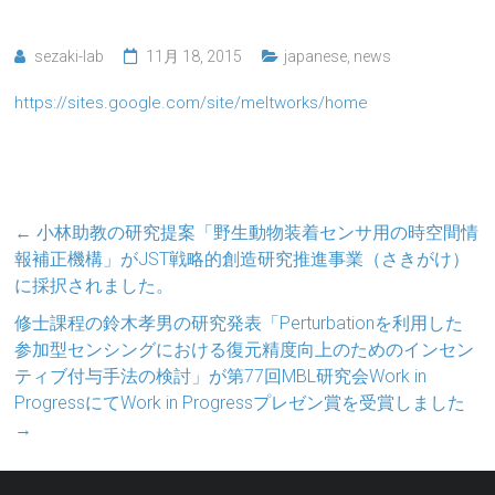
sezaki-lab
11月 18, 2015
japanese
,
news
https://sites.google.com/site/meltworks/home
←
小林助教の研究提案「野生動物装着センサ用の時空間情
報補正機構」がJST戦略的創造研究推進事業（さきがけ）
に採択されました。
修士課程の鈴木孝男の研究発表「Perturbationを利用した
参加型センシングにおける復元精度向上のためのインセン
ティブ付与手法の検討」が第77回MBL研究会Work in
ProgressにてWork in Progressプレゼン賞を受賞しました
→