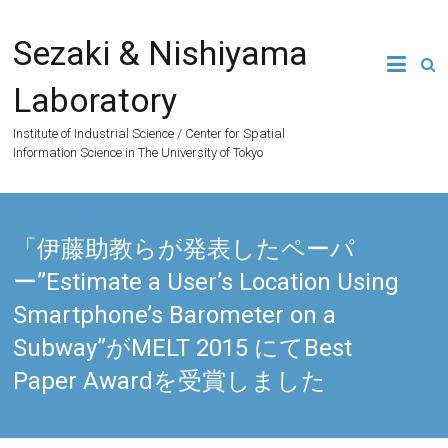
Skip
to
Sezaki & Nishiyama
content
Laboratory
Institute of Industrial Science / Center for Spatial
Information Science in The University of Tokyo
「伊藤助教らが発表したペーパ
ー”Estimate a User’s Location Using
Smartphone’s Barometer on a
Subway”がMELT 2015 にてBest
Paper Awardを受賞しました