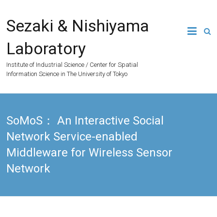
Skip
to
Sezaki & Nishiyama
content
Laboratory
Institute of Industrial Science / Center for Spatial
Information Science in The University of Tokyo
SoMoS： An Interactive Social
Network Service-enabled
Middleware for Wireless Sensor
Network