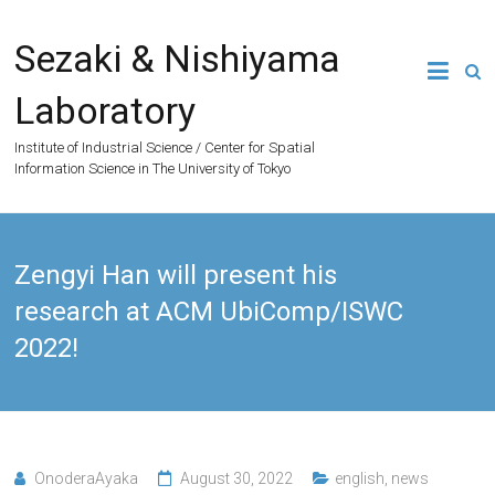
Skip
to
Sezaki & Nishiyama
content
Laboratory
Institute of Industrial Science / Center for Spatial
Information Science in The University of Tokyo
Zengyi Han will present his
research at ACM UbiComp/ISWC
2022!
OnoderaAyaka
August 30, 2022
english
,
news