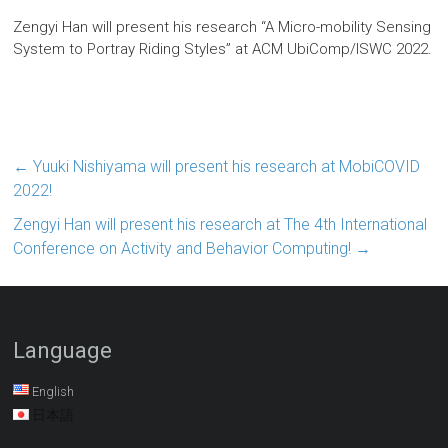
Zengyi Han will present his research “A Micro-mobility Sensing
System to Portray Riding Styles” at ACM UbiComp/ISWC 2022.
←
Yuuki Nishiyama will present his research at MobiCOVID
2022!
Zengyi Han will present his research at The 4th International
Conference on Activity and Behavior Computing!
→
Language
English
日本語