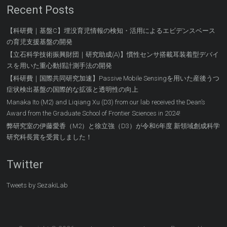
Recent Posts
【科研費｜基盤C】埋没育児情報の検知・活用によるエビデンスベース
の育児支援基盤の開発
【立石科学技術振興財団｜研究助成(A)】慣性センサ搭載耳装着型デバイ
スを用いた重心動揺計測手法の開発
【科研費｜国際共同研究加速】Passive Mobile Sensingを用いた産後うつ
症状検出基盤の国際的な拡張と透明性の向上
Manaka Ito (M2) and Liqiang Xu (D3) from our lab received the Dean’s
Award from the Graduate School of Frontier Sciences in 2024!
弊研究室の伊藤愛香（M2）と徐立強（D3）が令和6年度 新領域創成科学
研究科長賞を受賞しました！
Twitter
Tweets by SezakiLab