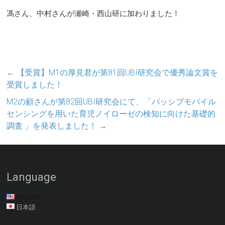
馮さん、中村さんが瀬崎・西山研に加わりました！
←
【受賞】M1の厚見君が第81回UBI研究会で優秀論文賞を
受賞しました！
M2の顧さんが第82回UBI研究会にて、「パッシブモバイル
センシングを用いた育児ノイローゼの検知に向けた基礎的
調査 」を発表しました！
→
Language
English
日本語