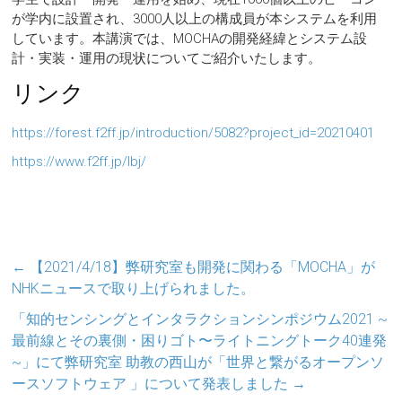
が学内に設置され、3000人以上の構成員が本システムを利用
しています。本講演では、MOCHAの開発経緯とシステム設
計・実装・運用の現状についてご紹介いたします。
リンク
https://forest.f2ff.jp/introduction/5082?project_id=20210401
https://www.f2ff.jp/lbj/
←
【2021/4/18】弊研究室も開発に関わる「MOCHA」が
NHKニュースで取り上げられました。
「知的センシングとインタラクションシンポジウム2021 ~
最前線とその裏側・困りゴト〜ライトニングトーク40連発
~」にて弊研究室 助教の西山が「世界と繋がるオープンソ
ースソフトウェア 」について発表しました
→