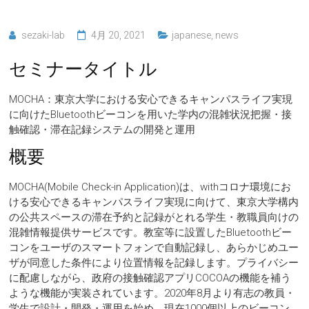
sezaki-lab
4月 20, 2021
japanese
,
news
セミナータイトル
MOCHA：東京大学における安心できるキャンパスライフ実現
に向けたBluetoothビーコンを用いた学内の混雑状況把握・接
触確認・滞在記録システムの開発と運用
概要
MOCHA(Mobile Check-in Application)は、withコロナ環境にお
ける安心できるキャンパスライフ実現に向けて、東京大学構内
の公共スペースの滞在予約と記録がとれる学生・教職員向けの
混雑情報提供サービスです。教室等に設置したBluetoothビー
コンをユーザのスマートフォンで自動記録し、あらかじめユー
ザが同意した条件により位置情報を記録します。プライバシー
に配慮しながら、政府の接触確認アプリCOCOAの機能を補う
ような機能が実装されています。2020年8月より有志の教員・
学生で設計・開発・運用を始め、現在1000個以上のビーコン